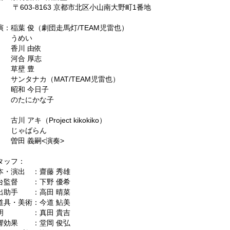
603-8163 京都市北区小山南大野町1番地
演：稲葉 俊（劇団走馬灯/TEAM児雷也）
うめい
川 由依
合 厚志
草壁 豊
ンタナカ（MAT/TEAM児雷也）
和 今日子
のたにかな子
 アキ（Project kikokiko）
じゃばらん
田 義嗣<演奏>
タッフ：
本・演出 ：齋藤 秀雄
台監督 ：下野 優希
出助手 ：高田 晴菜
道具・美術：今道 鮎美
明 ：真田 貴吉
響効果 ：堂岡 俊弘