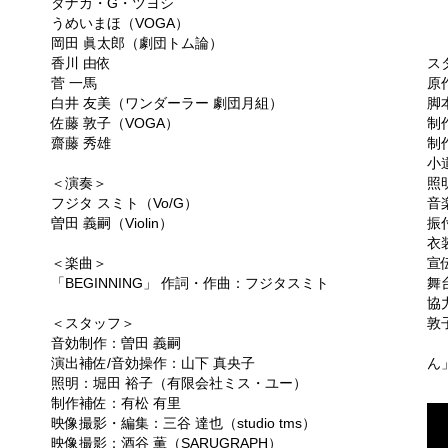
タナカ・G・ツヨシ
稲
うめいまほ（VOGA）
岡田 眞太郎（劇団トム論）
て
香川 由依
ス
菅 一馬
原
白井 友美（ワンダーラー 劇団月組）
脚
佐藤 敦子（VOGA）
制
齋藤 秀雄
制
小
＜演奏＞
照
フジタ スミト（Vo/G）
音
曽田 義嗣（Violin）
振
衣
＜楽曲＞
宣
「BEGINNING」 作詞・作曲：フジタスミト
舞
協
＜スタッフ＞
敦
音効制作：曽田 義嗣
演出補佐/音効操作：山下 真央子
ん
照明：堀田 裕子（有限会社ミス・ユー）
制作補佐：有松 有里
映像撮影・編集：三谷 達也（studio tms）
映像撮影：酒谷 薫（SARUGRAPH）