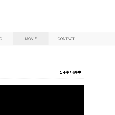
O
MOVIE
CONTACT
1-4件 / 4件中