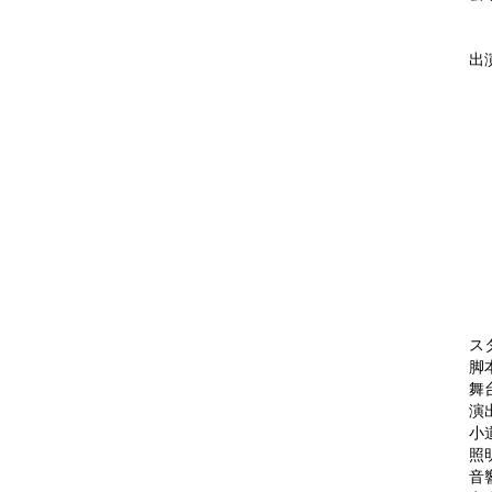
〒
出
香
河
サ
昭
古川
曽
ス
脚
舞
演
小
照
音