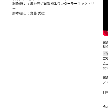
制作/協力：舞台芸術創造団体ワンダーラーファクトリ
ー
脚本/演出：齋藤 秀雄
I
様
作
2
た
の
IS
ど
日
1
1
会