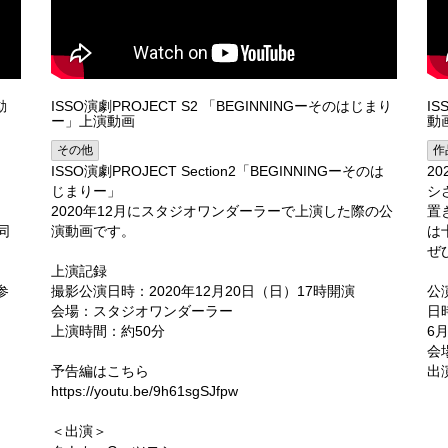
動
ISSO演劇PROJECT S2 「BEGINNINGーそのはじまり
I
ー」上演動画
動
その他
作
ISSO演劇PROJECT Section2「BEGINNINGーそのは
2
じまりー」
シ
2020年12月にスタジオワンダーラーで上演した際の公
置
同
演動画です。
は
ぜ
上演記録
」参
撮影公演日時：2020年12月20日（日）17時開演
公
会場：スタジオワンダーラー
日時
上演時間：約50分
6月
会
予告編はこちら
出
https://youtu.be/9h61sgSJfpw
香
＜出演＞
高