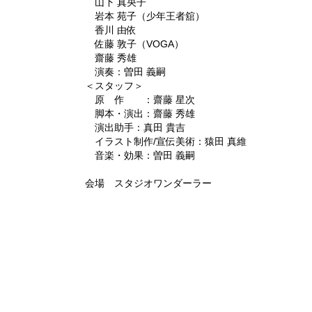
山下 真央子
岩本 苑子（少年王者舘）
香川 由依
佐藤 敦子（VOGA）
齋藤 秀雄
演奏：曽田 義嗣
＜スタッフ＞
原 作 ：齋藤 星次
脚本・演出：齋藤 秀雄
演出助手：真田 貴吉
イラスト制作/宣伝美術：猿田 真維
音楽・効果：曽田 義嗣
会場 スタジオワンダーラー