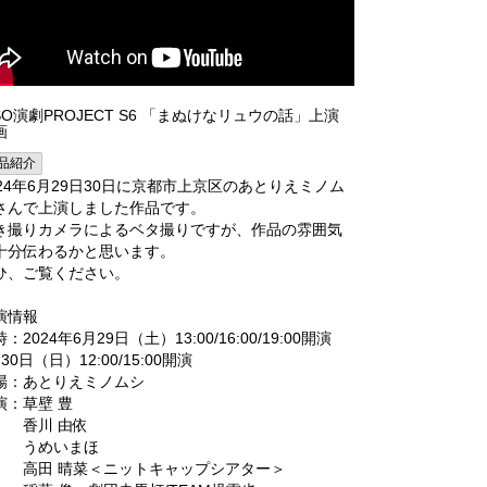
SSO演劇PROJECT S6 「まぬけなリュウの話」上演
画
品紹介
024年6月29日30日に京都市上京区のあとりえミノム
さんで上演しました作品です。
き撮りカメラによるベタ撮りですが、作品の雰囲気
十分伝わるかと思います。
ひ、ご覧ください。
演情報
：2024年6月29日（土）13:00/16:00/19:00開演
30日（日）12:00/15:00開演
場：あとりえミノムシ
演：草壁 豊
川 由依
うめいまほ
田 晴菜＜ニットキャップシアター＞