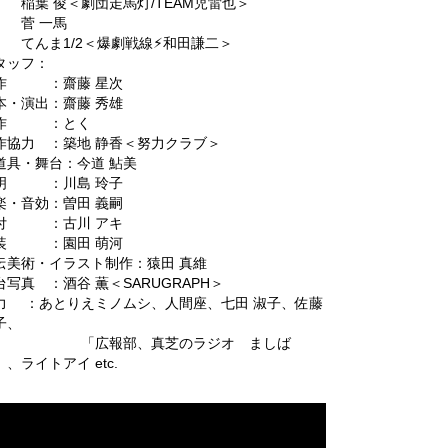
葉 俊＜劇団走馬灯/TEAM児雷也＞
菅 一馬
んま1/2＜爆劇戦線⚡︎和田謙二＞
タッフ：
作 ：齋藤 星次
本・演出：齋藤 秀雄
作 ：とく
作協力 ：築地 静香＜努力クラブ＞
道具・舞台：今道 鮎美
明 ：川島 玲子
楽・音効：曽田 義嗣
付 ：古川 アキ
装 ：園田 萌河
伝美術・イラスト制作：猿田 真維
台写真 ：酒谷 薫＜SARUGRAPH＞
力 ：あとりえミノムシ、人間座、七田 淑子、佐藤
子、
「広報部、真芝のラジオ ましば
」、ライトアイ etc.